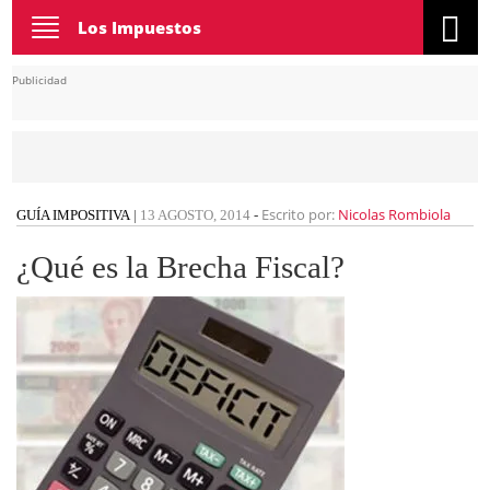
Toggle
Los Impuestos
navigation
Publicidad
Escrito por:
Nicolas Rombiola
GUÍA IMPOSITIVA
|
13 AGOSTO, 2014
-
¿Qué es la Brecha Fiscal?