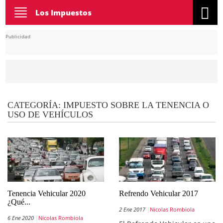
Toggle
Los Impuestos
navigation
Publicidad
CATEGORÍA:
IMPUESTO SOBRE LA TENENCIA O
USO DE VEHÍCULOS
Tenencia Vehicular 2020
Refrendo Vehicular 2017
¿Qué...
2 Ene 2017
Nicolas Rombiola
6 Ene 2020
Nicolas Rombiola